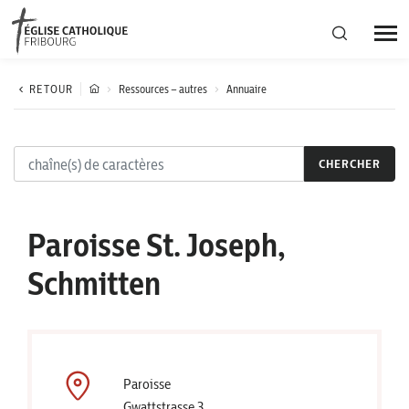
Région diocésaine
RETOUR
Ressources – autres
Annuaire
Actualités
CHERCHER
Agenda
Paroisse St. Joseph,
Corporation cantonale
Schmitten
Paroisse
Gwattstrasse 3