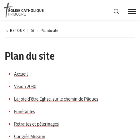
Région diocésaine
RETOUR
Plan du site
Actualités
Plan du site
Agenda
Accueil
Vision 2030
Corporation cantonale
La joie d’être Église, sur le chemin de Pâques
Funérailles
Retraites et pèlerinages
Congrès Mission