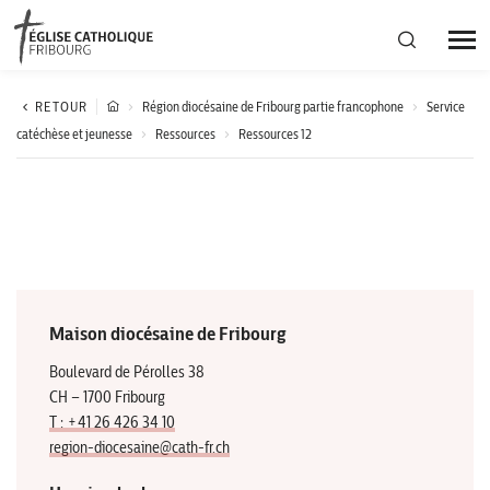
Région diocésaine
RETOUR
Région diocésaine de Fribourg partie francophone
Service
catéchèse et jeunesse
Ressources
Ressources 12
Actualités
Agenda
Corporation cantonale
Maison diocésaine de Fribourg
Boulevard de Pérolles 38
CH – 1700 Fribourg
T : +41 26 426 34 10
region-diocesaine@cath-fr.ch