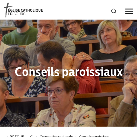
Région diocésaine
Actualités
Conseils paroissiaux
Agenda
Corporation cantonale
RETOUR
Corporation cantonale
Conseils paroissiaux