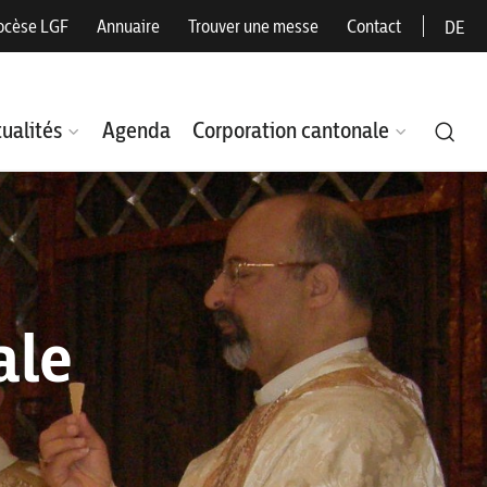
ocèse LGF
Annuaire
Trouver une messe
Contact
DE
ualités
Agenda
Corporation cantonale
ale