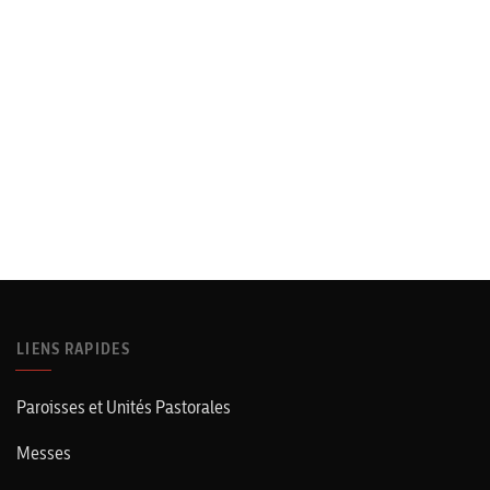
LIENS RAPIDES
Paroisses et Unités Pastorales
Messes