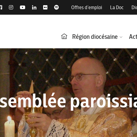
Offres d’emploi
La Doc
Di
Région diocésaine
Act
semblée paroissi