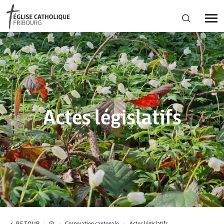
Région diocésaine
Actualités
Actes législatifs
Agenda
Corporation cantonale
RETOUR
Corporation cantonale
Actes législatifs