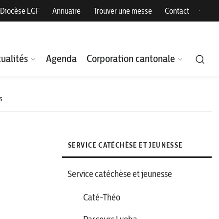
Diocèse LGF
Annuaire
Trouver une messe
Contact
ualités
Agenda
Corporation cantonale
s
SERVICE CATÉCHÈSE ET JEUNESSE
Service catéchèse et jeunesse
Caté-Théo