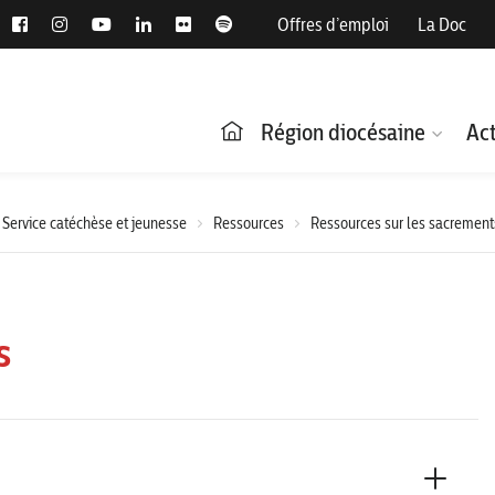
Offres d’emploi
La Doc
Région diocésaine
Act
Service catéchèse et jeunesse
Ressources
Ressources sur les sacrement
s