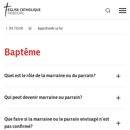
Région diocésaine
RETOUR
Approfondir sa foi
Actualités
Baptême
Agenda
Quel est le rôle de la marraine ou du parrain?
Corporation cantonale
Qui peut devenir marraine ou parrain?
Que faire si la marraine ou le parrain envisagé n’est
pas confirmé?