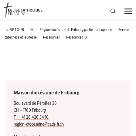
Région diocésaine
RETOUR
Région diocésaine de Fribourg partie francophone
Service
catéchèse et jeunesse
Ressources
Ressources 10
Actualités
Agenda
Corporation cantonale
Maison diocésaine de Fribourg
Boulevard de Pérolles 38
CH – 1700 Fribourg
T : +41 26 426 34 10
region-diocesaine@cath-fr.ch