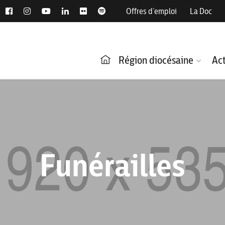
Offres d’emploi
La Doc
Région diocésaine
Act
Funérailles