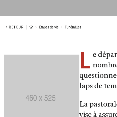
RETOUR
Étapes de vie
Funérailles
L
e dépar
nombre
questionnem
laps de tem
La pastoral
vise à assur