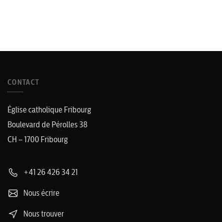
La veillée funèbre (au salon funéraire)
CONTACT
La célébration hommage (au salon funéraire)
Église catholique Fribourg
Boulevard de Pérolles 38
CH – 1700 Fribourg
+41 26 426 34 21
Nous écrire
Nous trouver