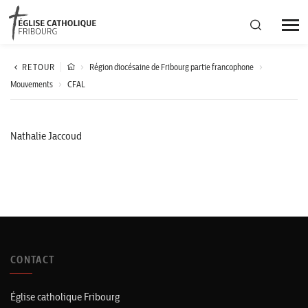
Région diocésaine
RETOUR
Région diocésaine de Fribourg partie francophone
Mouvements
CFAL
Actualités
Nathalie Jaccoud
Agenda
Corporation cantonale
CONTACT
Église catholique Fribourg