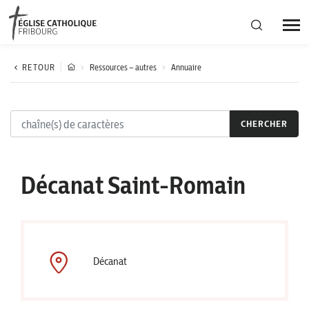
Région diocésaine
RETOUR
Ressources – autres
Annuaire
Actualités
CHERCHER
Agenda
Décanat Saint-Romain
Corporation cantonale
Décanat