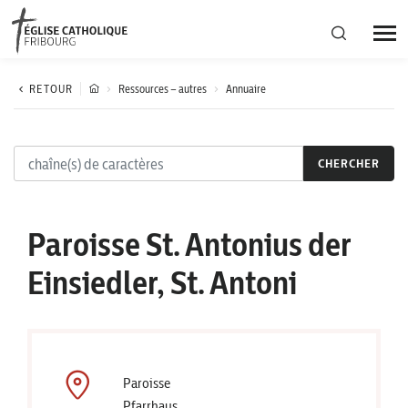
Région diocésaine
RETOUR
Ressources – autres
Annuaire
Actualités
CHERCHER
Agenda
Paroisse St. Antonius der
Corporation cantonale
Einsiedler, St. Antoni
Paroisse
Pfarrhaus