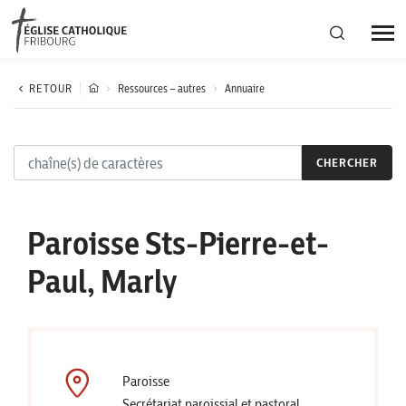
Région diocésaine
RETOUR
Ressources – autres
Annuaire
Actualités
CHERCHER
Agenda
Paroisse Sts-Pierre-et-
Corporation cantonale
Paul, Marly
Paroisse
Secrétariat paroissial et pastoral