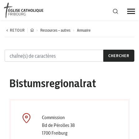
Région diocésaine
RETOUR
Ressources – autres
Annuaire
Actualités
CHERCHER
Agenda
Bistumsregionalrat
Corporation cantonale
Commission
Bd de Pérolles 38
1700 Freiburg