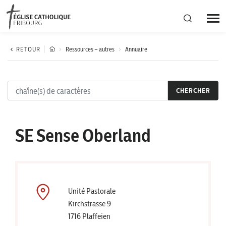
Région diocésaine
RETOUR
Ressources – autres
Annuaire
Actualités
CHERCHER
Agenda
SE Sense Oberland
Corporation cantonale
Unité Pastorale
Kirchstrasse 9
1716 Plaffeien