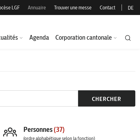
ocèse LGF
Annuaire
Trouver une messe
Contact
DE
ualités
Agenda
Corporation cantonale
CHERCHER
Personnes
(37)
(ordre alphabétique selon la fonction)