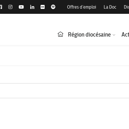
Offres d’emploi
La Doc
Di
Région diocésaine
Act