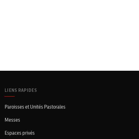
LIENS RAPIDES
Paroisses et Unités Pastorales
Messes
Espaces privés