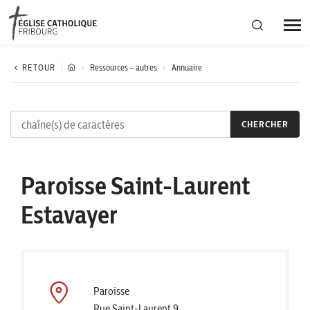
Région diocésaine
RETOUR
Ressources – autres
Annuaire
Actualités
CHERCHER
Agenda
Paroisse Saint-Laurent
Corporation cantonale
Estavayer
Paroisse
Rue Saint-Laurent 9