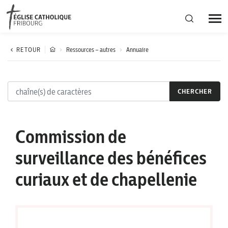
Région diocésaine
RETOUR
Ressources – autres
Annuaire
Actualités
CHERCHER
Agenda
Commission de
Corporation cantonale
surveillance des bénéfices
curiaux et de chapellenie