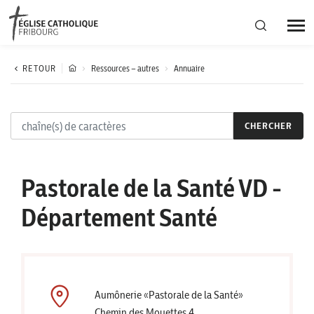
Région diocésaine
RETOUR
Ressources – autres
Annuaire
Actualités
CHERCHER
Agenda
Pastorale de la Santé VD -
Corporation cantonale
Département Santé
Aumônerie «Pastorale de la Santé»
Chemin des Mouettes 4