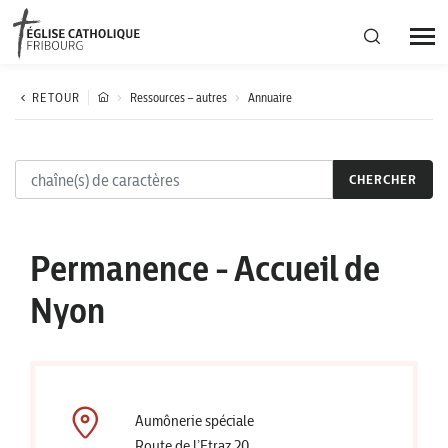
Région diocésaine
RETOUR
Ressources – autres
Annuaire
Actualités
CHERCHER
Agenda
Permanence - Accueil de
Corporation cantonale
Nyon
Aumônerie spéciale
Route de l’Etraz 20