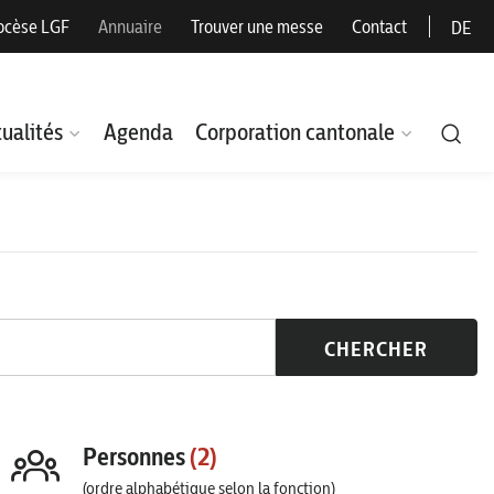
ocèse LGF
Annuaire
Trouver une messe
Contact
DE
ualités
Agenda
Corporation cantonale
CHERCHER
Personnes
(2)
(ordre alphabétique selon la fonction)