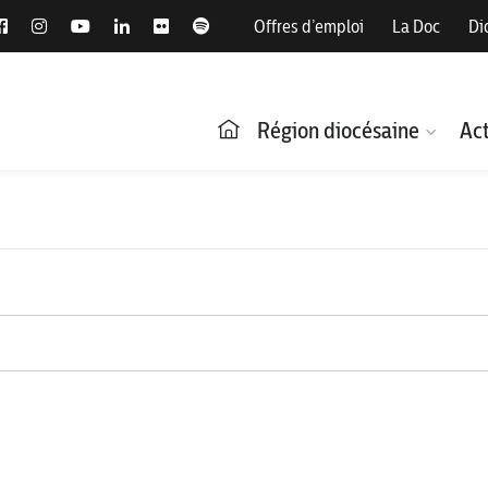
Offres d’emploi
La Doc
Di
Région diocésaine
Act