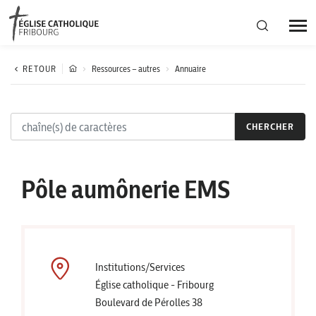
Région diocésaine
RETOUR
Ressources – autres
Annuaire
Actualités
CHERCHER
Agenda
Pôle aumônerie EMS
Corporation cantonale
Institutions/Services
Église catholique - Fribourg
Boulevard de Pérolles 38