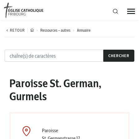
Région diocésaine
RETOUR
Ressources – autres
Annuaire
Actualités
CHERCHER
Agenda
Paroisse St. German,
Corporation cantonale
Gurmels
Paroisse
St. Germanstrasse 17