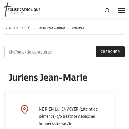
Région diocésaine
RETOUR
Ressources – autres
Annuaire
Actualités
CHERCHER
Agenda
Juriens Jean-Marie
Corporation cantonale
NE RIEN LUI ENVOYER (atteint de
démence) c/o Beatrice Aebischer
Sonneckstrasse 76