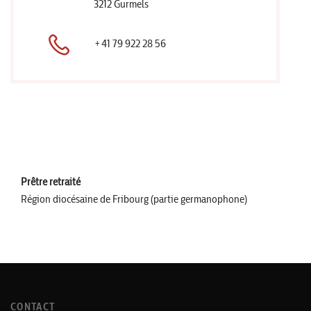
3212 Gurmels
+41 79 922 28 56
Prêtre retraité
Région diocésaine de Fribourg (partie germanophone)
CONTACT