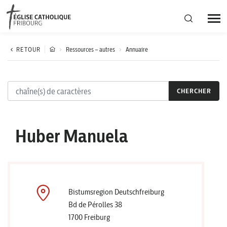
Région diocésaine
RETOUR
Ressources – autres
Annuaire
Actualités
CHERCHER
Agenda
Huber Manuela
Corporation cantonale
Bistumsregion Deutschfreiburg
Bd de Pérolles 38
1700 Freiburg