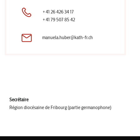
+41 26 426 34 17
+41 79 507 85 42
manuela.huber@kath-fr.ch
Secrétaire
Région diocésaine de Fribourg (partie germanophone)