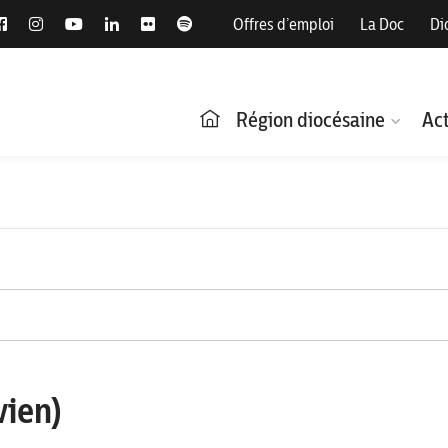
Offres d’emploi
La Doc
Di
Région diocésaine
Act
ien)