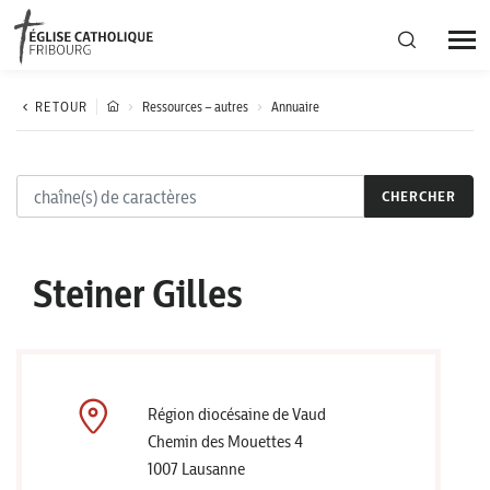
Région diocésaine
RETOUR
Ressources – autres
Annuaire
Actualités
CHERCHER
Agenda
Steiner Gilles
Corporation cantonale
Région diocésaine de Vaud
Chemin des Mouettes 4
1007 Lausanne