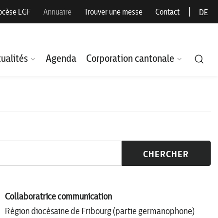
ocèse LGF
Annuaire
Trouver une messe
Contact
DE
ualités
Agenda
Corporation cantonale
CHERCHER
Collaboratrice communication
Région diocésaine de Fribourg (partie germanophone)