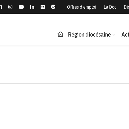
Offres d’emploi
La Doc
Di
Région diocésaine
Act