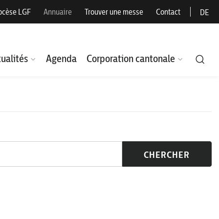
ocèse LGF
Annuaire
Trouver une messe
Contact
DE
ualités
Agenda
Corporation cantonale
CHERCHER