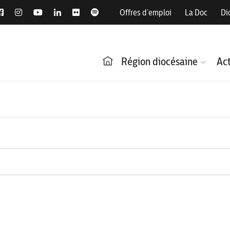
Offres d’emploi
La Doc
Di
Région diocésaine
Act