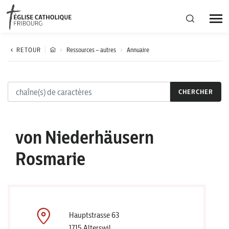
Région diocésaine
RETOUR
Ressources – autres
Annuaire
Actualités
CHERCHER
Agenda
von Niederhäusern
Corporation cantonale
Rosmarie
Hauptstrasse 63
1715 Alterswil