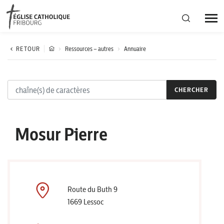
Région diocésaine
RETOUR
Ressources – autres
Annuaire
Actualités
CHERCHER
Agenda
Mosur Pierre
Corporation cantonale
Route du Buth 9
1669 Lessoc