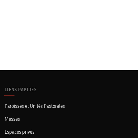
LIENS RAPIDES
Paroisses et Unités Pastorales
Messes
Espaces privés