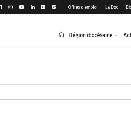
Offres d’emploi
La Doc
Di
Région diocésaine
Act