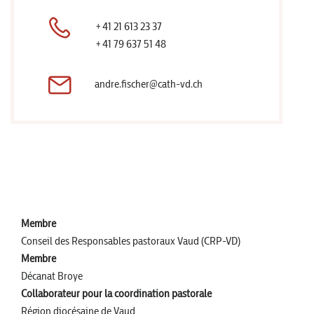
+41 21 613 23 37
+41 79 637 51 48
andre.fischer@cath-vd.ch
Membre
Conseil des Responsables pastoraux Vaud (CRP-VD)
Membre
Décanat Broye
Collaborateur pour la coordination pastorale
Région diocésaine de Vaud