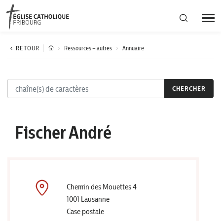
Région diocésaine
RETOUR
Ressources – autres
Annuaire
Actualités
CHERCHER
Agenda
Fischer André
Corporation cantonale
Chemin des Mouettes 4
1001 Lausanne
Case postale