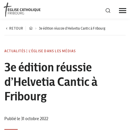
Région diocésaine
RETOUR
3e édition réussie d’Helvetia Cantic à Fribourg
Actualités
ACTUALITÉS
|
L'ÉGLISE DANS LES MÉDIAS
3e édition réussie
Agenda
d’Helvetia Cantic à
Corporation cantonale
Fribourg
Publié le 31 octobre 2022