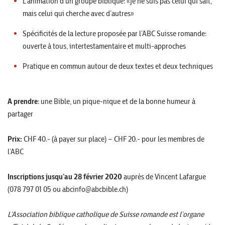
L’animation d’un groupe biblique: «je ne suis pas celui qui sait,
mais celui qui cherche avec d’autres»
Spécificités de la lecture proposée par l’ABC Suisse romande:
ouverte à tous, intertestamentaire et multi-approches
Pratique en commun autour de deux textes et deux techniques
A prendre
: une Bible, un pique-nique et de la bonne humeur à
partager
Prix:
CHF 40.- (à payer sur place) – CHF 20.- pour les membres de
l’ABC
Inscriptions jusqu’au 28 février 2020
auprès de Vincent Lafargue
(078 797 01 05 ou
abcinfo@abcbible.ch
)
L’Association biblique catholique de Suisse romande est l’organe