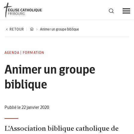
Région diocésaine
RETOUR
Animer un groupe biblique
Actualités
AGENDA
|
FORMATION
Animer un groupe
Agenda
biblique
Corporation cantonale
Publié le 22 janvier 2020
L’Association biblique catholique de