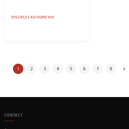
DISCIPLES AUJOURD'HUI
1
2
3
4
5
6
7
8
CONTACT