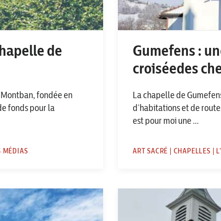
hapelle de
Gumefens : une
croiséedes ch
e Montban, fondée en
La chapelle de Gumefens,
 de fonds pour la
d’habitations et de route
est pour moi une ...
S MÉDIAS
ART SACRÉ | CHAPELLES | 