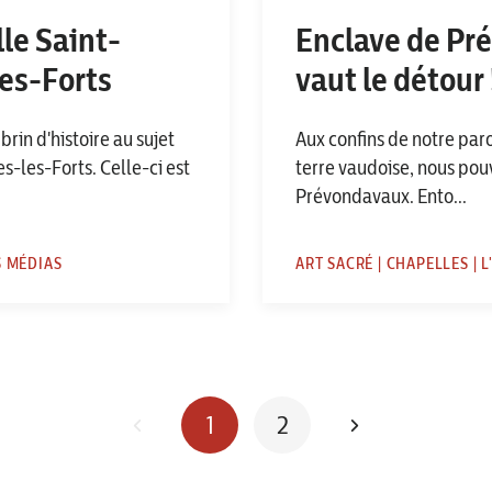
lle Saint-
Enclave de Pré
es-Forts
vaut le détour 
rin d'histoire au sujet
Aux confins de notre par
s-les-Forts. Celle-ci est
terre vaudoise, nous pou
Prévondavaux. Ento...
S MÉDIAS
ART SACRÉ | CHAPELLES | 
1
2