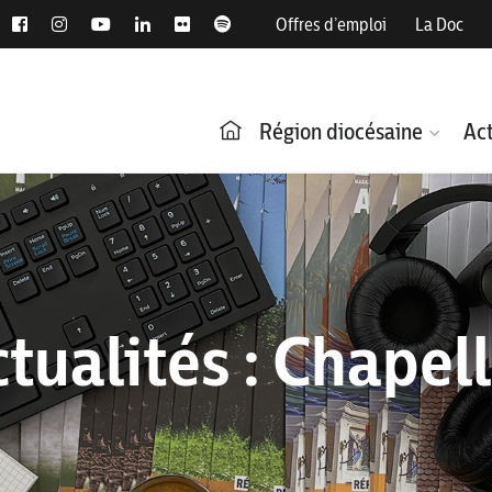
Offres d’emploi
La Doc
Région diocésaine
Act
tualités : Chapel