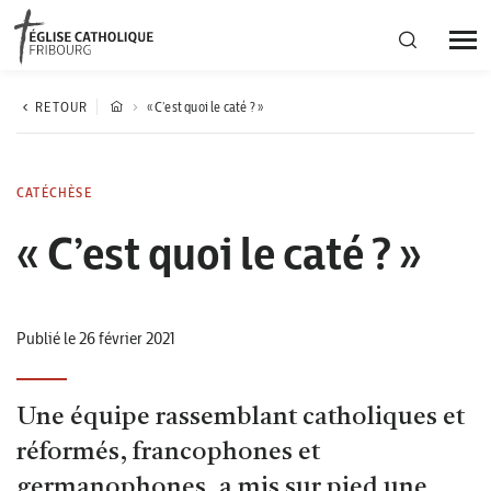
Région diocésaine
RETOUR
« C’est quoi le caté ? »
Actualités
CATÉCHÈSE
« C’est quoi le caté ? »
Agenda
Corporation cantonale
Publié le 26 février 2021
Une équipe rassemblant catholiques et
réformés, francophones et
germanophones, a mis sur pied une