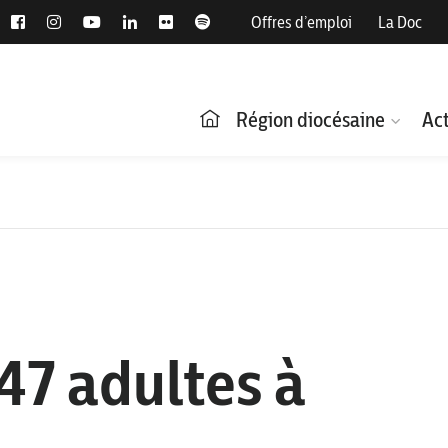
Offres d’emploi
La Doc
Région diocésaine
Act
47 adultes à