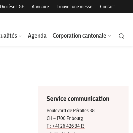
Diocèse LGF
Annuaire
Trouver une messe
Contact
ualités
Agenda
Corporation cantonale
Service communication
Boulevard de Pérolles 38
CH – 1700 Fribourg
T : +41 26 426 34 13