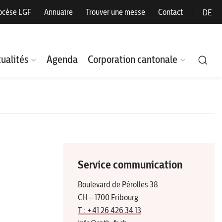
ocèse LGF
Annuaire
Trouver une messe
Contact
DE
ualités
Agenda
Corporation cantonale
Service communication
Boulevard de Pérolles 38
CH – 1700 Fribourg
T : +41 26 426 34 13