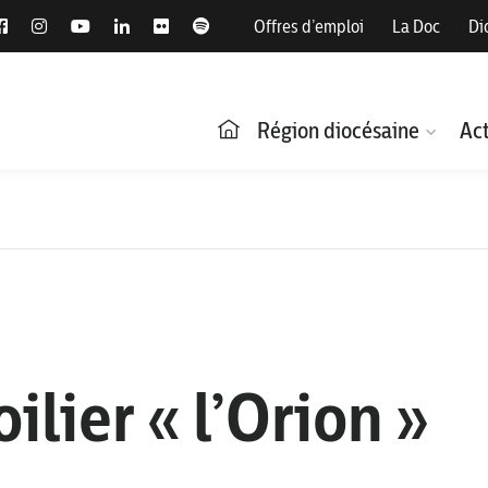
Offres d’emploi
La Doc
Di
Région diocésaine
Act
oilier « l’Orion »