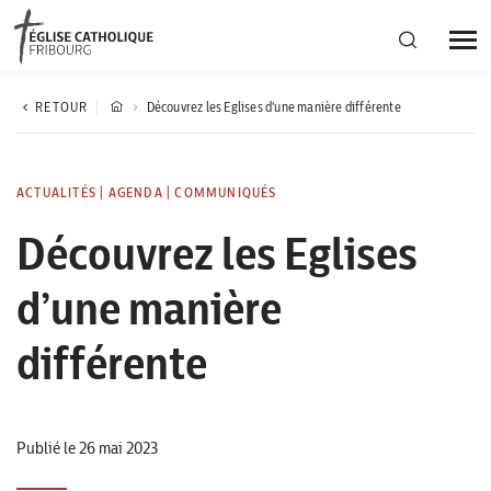
Région diocésaine
RETOUR
Découvrez les Eglises d'une manière différente
Actualités
ACTUALITÉS
|
AGENDA
|
COMMUNIQUÉS
Découvrez les Eglises
Agenda
d’une manière
Corporation cantonale
différente
Publié le 26 mai 2023