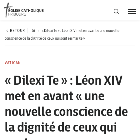
Région diocésaine
RETOUR
« Dilexi Te » : Léon XIV met en avant « une nouvelle
conscience de la dignité de ceux qui sont en marge »
Actualités
VATICAN
Agenda
« Dilexi Te » : Léon XIV
met en avant « une
Corporation cantonale
nouvelle conscience de
la dignité de ceux qui