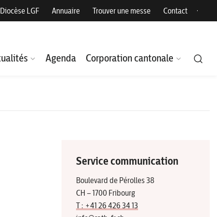
Diocèse LGF
Annuaire
Trouver une messe
Contact
ualités
Agenda
Corporation cantonale
Service communication
Boulevard de Pérolles 38
CH – 1700 Fribourg
T : +41 26 426 34 13