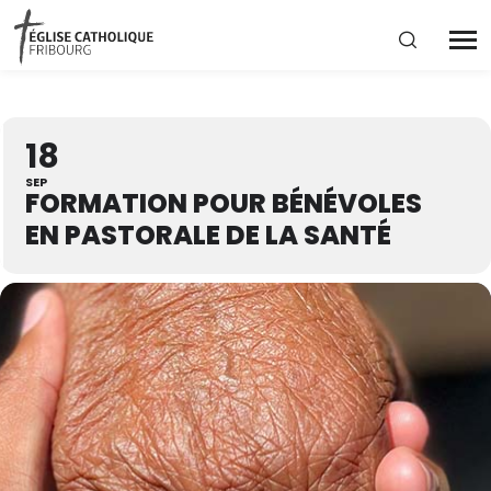
Région diocésaine
18
Actualités
SEP
FORMATION POUR BÉNÉVOLES
EN PASTORALE DE LA SANTÉ
Agenda
Corporation cantonale