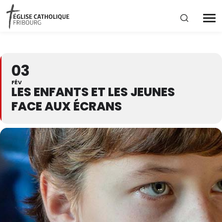
Région diocésaine
03
Actualités
FÉV
LES ENFANTS ET LES JEUNES
FACE AUX ÉCRANS
Agenda
Corporation cantonale