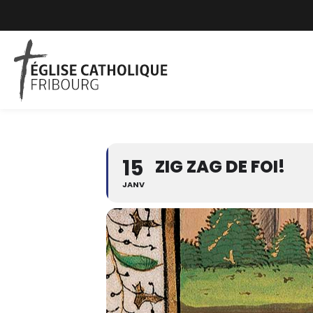
15
ZIG ZAG DE FOI!
JANV