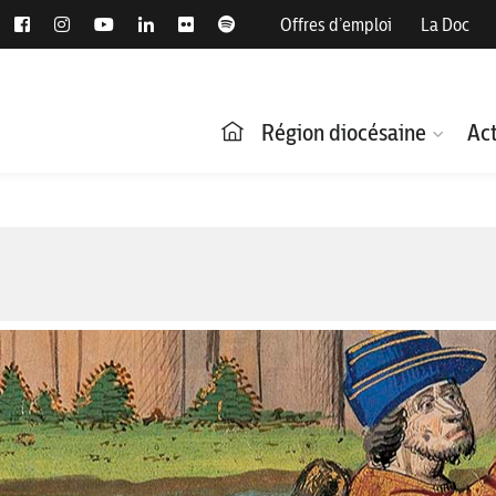
Offres d’emploi
La Doc
Région diocésaine
Act