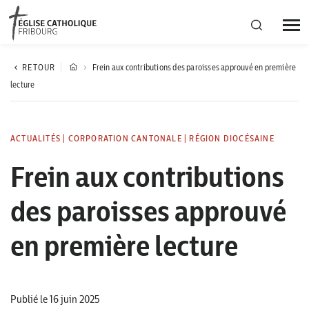
Région diocésaine
RETOUR
Frein aux contributions des paroisses approuvé en première
lecture
Actualités
ACTUALITÉS
|
CORPORATION CANTONALE
|
RÉGION DIOCÉSAINE
Agenda
Frein aux contributions
des paroisses approuvé
Corporation cantonale
en première lecture
Publié le 16 juin 2025