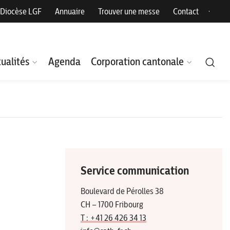
Diocèse LGF
Annuaire
Trouver une messe
Contact
ualités
Agenda
Corporation cantonale
Service communication
Boulevard de Pérolles 38
CH – 1700 Fribourg
T : +41 26 426 34 13