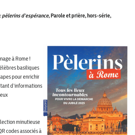
: pèlerins d’espérance
, Parole et prière, hors-série,
inage à Rome !
célèbres basiliques
apes pour enrichir
autant d’informations
ieux
élection minutieuse
QR codes associés à